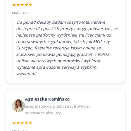
★★★★★
May 2026
Od ponad dekady badam kasyno internetowe
dostępne dla polskich graczy i mogę potwierdzić, że
najlepsze platformy wyróżniają się licencjami od
renomowanych regulatorów, takich jak MGA czy
Curaçao. Rzetelne recenzje kasyn online są
kluczowe, ponieważ pomagają graczom z Polski
unikać nieuczciwych operatorów i wybierać
wyłącznie sprawdzone serwisy z szybkimi
wypłatami.
Agnieszka Kamińska
Specjalistka ds. płatności cyfrowych i
odpowiedzialnej gry
★★★★★