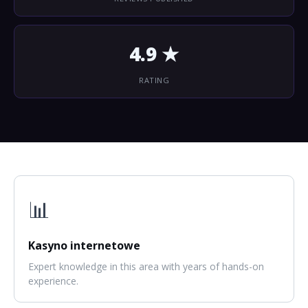
4.9 ★
RATING
📊
Kasyno internetowe
Expert knowledge in this area with years of hands-on
experience.