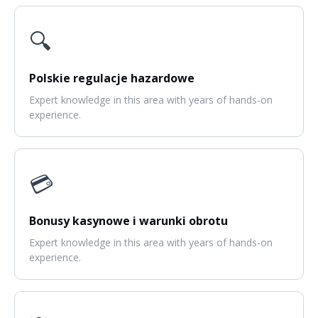
🔍
Polskie regulacje hazardowe
Expert knowledge in this area with years of hands-on
experience.
💳
Bonusy kasynowe i warunki obrotu
Expert knowledge in this area with years of hands-on
experience.