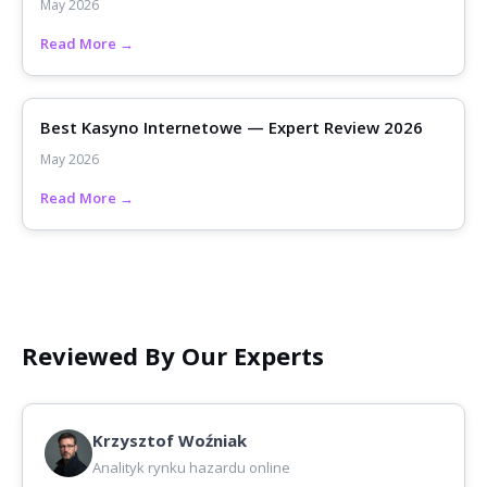
May 2026
Read More →
Best Kasyno Internetowe — Expert Review 2026
May 2026
Read More →
Reviewed By Our Experts
Krzysztof Woźniak
Analityk rynku hazardu online